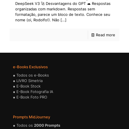
DeepSeek V3 🚀 Desvantagens do GPT 🐢 Respostas
organizadas com markdown. Respostas sem
formatação, parece um bloco de texto. Conhece seu
nome (oi, Rodolfo!). Não
[…]
Read more
e-Books Exclusivos
●
Todos os e-Books
●
LIVRO Simetria
●
E-Book Stock
●
E-Book Fotografia IA
●
E-Book Foto PRO
Prompts MidJourney
●
Todos os
2000 Prompts