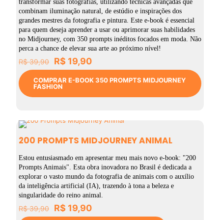
transformar suas fotografias, utilizando técnicas avançadas que
combinam iluminação natural, de estúdio e inspirações dos
grandes mestres da fotografia e pintura. Este e-book é essencial
para quem deseja aprender a usar ou aprimorar suas habilidades
no Midjourney, com 350 prompts inéditos focados em moda. Não
perca a chance de elevar sua arte ao próximo nível!
O
O
R$
19,90
R$
39,90
preço
preço
original
atual
COMPRAR E-BOOK 350 PROMPTS MIDJOURNEY
FASHION
era:
é:
R$ 39,90.
R$ 19,90.
200 PROMPTS MIDJOURNEY ANIMAL
Estou entusiasmado em apresentar meu mais novo e-book: "200
Prompts Animais". Esta obra inovadora no Brasil é dedicada a
explorar o vasto mundo da fotografia de animais com o auxílio
da inteligência artificial (IA), trazendo à tona a beleza e
singularidade do reino animal.
O
O
R$
19,90
R$
39,90
preço
preço