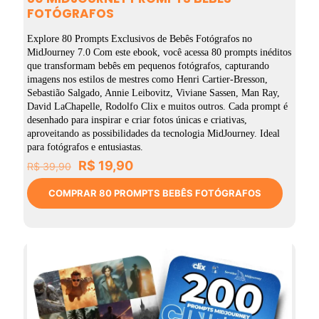
FOTÓGRAFOS
Explore 80 Prompts Exclusivos de Bebês Fotógrafos no
MidJourney 7.0 Com este ebook, você acessa 80 prompts inéditos
que transformam bebês em pequenos fotógrafos, capturando
imagens nos estilos de mestres como Henri Cartier-Bresson,
Sebastião Salgado, Annie Leibovitz, Viviane Sassen, Man Ray,
David LaChapelle, Rodolfo Clix e muitos outros. Cada prompt é
desenhado para inspirar e criar fotos únicas e criativas,
aproveitando as possibilidades da tecnologia MidJourney. Ideal
para fotógrafos e entusiastas.
O
O
R$
19,90
R$
39,90
preço
preço
original
atual
COMPRAR 80 PROMPTS BEBÊS FOTÓGRAFOS
era:
é:
R$ 39,90.
R$ 19,90.