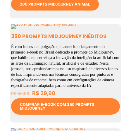
original
atual
200 PROMPTS MIDJOURNEY ANIMAL
era:
é:
R$ 39,90.
R$ 19,90.
350 PROMPTS MIDJOURNEY INÉDITOS
É com imensa empolgação que anuncio o lançamento do
primeiro e-book no Brasil dedicado a prompts do Midjourney,
que habilmente entrelaça a inovação da inteligência artificial com
as artes da iluminação natural, artificial e de estúdio: Nesta
jornada, nos aprofundaremos no uso magistral de diversas fontes
de luz, inspirando-nos nas técnicas consagradas por pintores e
fotógrafos de renome, bem como em configurações de câmera
especificamente adaptadas para o universo da IA.
O
O
R$
29,90
R$
59,90
preço
preço
original
atual
COMPRAR E-BOOK COM 350 PROMPTS
MIDJOURNEY
era:
é:
R$ 59,90.
R$ 29,90.