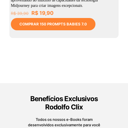
aproveitando ao máximo as capacidades da tecnologia
Midjourney para criar imagens excepcionais.
O
O
R$
19,90
R$
39,90
preço
preço
original
atual
COMPRAR 150 PROMPTS BABIES 7.0
era:
é:
R$ 39,90.
R$ 19,90.
Benefícios Exclusivos
Rodolfo Clix
Todos os nossos e-Books foram
desenvolvidos exclusivamente para você