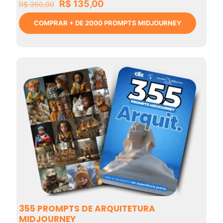
O
O
R$
135,00
R$
350,00
preço
preço
original
atual
COMPRAR + DE 2000 PROMPTS MIDJOURNEY
era:
é:
R$ 350,00.
R$ 135,00.
355 PROMPTS DE ARQUITETURA
MIDJOURNEY