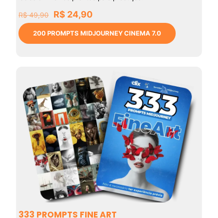
O
O
R$
24,90
R$
49,90
preço
preço
original
atual
200 PROMPTS MIDJOURNEY CINEMA 7.0
era:
é:
R$ 49,90.
R$ 24,90.
333 PROMPTS FINE ART