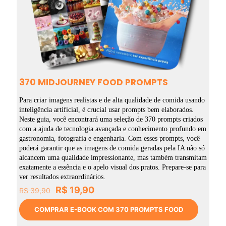
370 MIDJOURNEY FOOD PROMPTS
Para criar imagens realistas e de alta qualidade de comida usando
inteligência artificial, é crucial usar prompts bem elaborados.
Neste guia, você encontrará uma seleção de 370 prompts criados
com a ajuda de tecnologia avançada e conhecimento profundo em
gastronomia, fotografia e engenharia. Com esses prompts, você
poderá garantir que as imagens de comida geradas pela IA não só
alcancem uma qualidade impressionante, mas também transmitam
exatamente a essência e o apelo visual dos pratos. Prepare-se para
ver resultados extraordinários.
O
O
R$
19,90
R$
39,90
preço
preço
original
atual
COMPRAR E-BOOK COM 370 PROMPTS FOOD
era:
é: