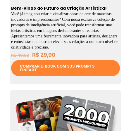
Bem-vindo ao Futuro da Criação Artística!
Você já imaginou criar e visualizar obras de arte de maneiras
inovadoras e impressionantes? Com nossa exclusiva coleção de
prompts de inteligência artificial, você pode transformar suas
ideias artísticas em imagens deslumbrantes e realistas.
Apresentamos uma ferramenta inovadora para artistas, designers
e entusiastas que buscam elevar suas criações a um novo nível de
criatividade e precisão.
O
O
R$
29,90
R$
49,90
preço
preço
original
atual
COMPRAR E-BOOK COM 333 PROMPTS
FINEART
era:
é:
R$ 49,90.
R$ 29,90.