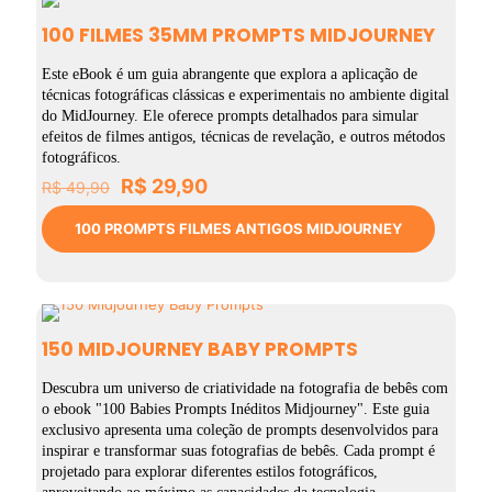
100 FILMES 35MM PROMPTS MIDJOURNEY
Este eBook é um guia abrangente que explora a aplicação de
técnicas fotográficas clássicas e experimentais no ambiente digital
do MidJourney. Ele oferece prompts detalhados para simular
efeitos de filmes antigos, técnicas de revelação, e outros métodos
fotográficos.
O
O
R$
29,90
R$
49,90
preço
preço
original
atual
100 PROMPTS FILMES ANTIGOS MIDJOURNEY
era:
é:
R$ 49,90.
R$ 29,90.
150 MIDJOURNEY BABY PROMPTS
Descubra um universo de criatividade na fotografia de bebês com
o ebook "100 Babies Prompts Inéditos Midjourney". Este guia
exclusivo apresenta uma coleção de prompts desenvolvidos para
inspirar e transformar suas fotografias de bebês. Cada prompt é
projetado para explorar diferentes estilos fotográficos,