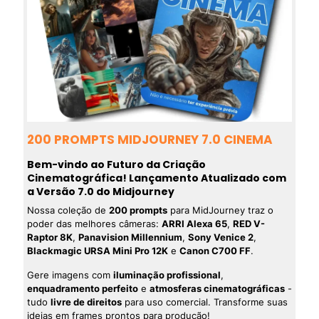
200 PROMPTS MIDJOURNEY 7.0 CINEMA
Bem-vindo ao Futuro da Criação
Cinematográfica! Lançamento Atualizado com
a Versão 7.0 do Midjourney
Nossa coleção de
200 prompts
para MidJourney traz o
poder das melhores câmeras:
ARRI Alexa 65
,
RED V-
Raptor 8K
,
Panavision Millennium
,
Sony Venice 2
,
Blackmagic URSA Mini Pro 12K
e
Canon C700 FF
.
Gere imagens com
iluminação profissional
,
enquadramento perfeito
e
atmosferas cinematográficas
-
tudo
livre de direitos
para uso comercial. Transforme suas
ideias em frames prontos para produção!