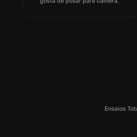
gosta de posar para câmera.
Ensaios Tot