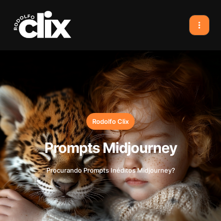
Rodolfo Clix
Prompts Midjourney
Procurando Prompts Inéditos Midjourney?