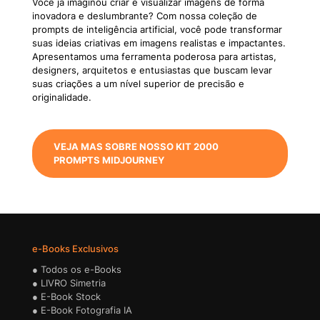
Você já imaginou criar e visualizar imagens de forma
inovadora e deslumbrante? Com nossa coleção de
prompts de inteligência artificial, você pode transformar
suas ideias criativas em imagens realistas e impactantes.
Apresentamos uma ferramenta poderosa para artistas,
designers, arquitetos e entusiastas que buscam levar
suas criações a um nível superior de precisão e
originalidade.
VEJA MAS SOBRE NOSSO KIT 2000
PROMPTS MIDJOURNEY
e-Books Exclusivos
●
Todos os e-Books
●
LIVRO Simetria
●
E-Book Stock
●
E-Book Fotografia IA