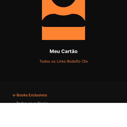
Meu Cartão
Todos os Links Rodolfo Clix
e-Books Exclusivos
●
Todos os e-Books
●
LIVRO Simetria
●
E-Book Stock
●
E-Book Fotografia IA
●
E-Book Foto PRO