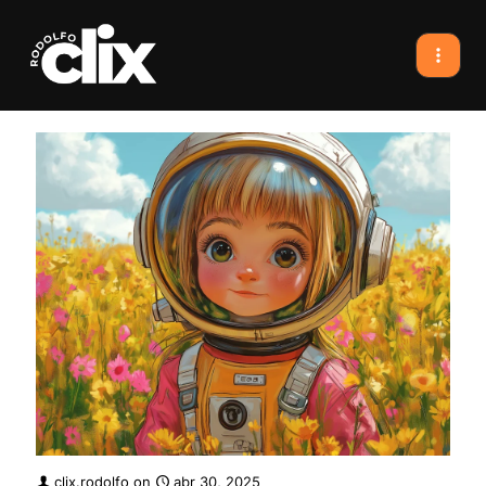
clix.rodolfo
on
abr 30, 2025